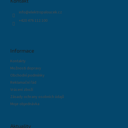
Kontakt
í
info
@
elektropaloucek.cz
+420 476 112 100
Informace
Kontakty
Možnosti dopravy
Obchodní podmínky
Reklamační řád
Vrácení zboží
Zásady ochrany osobních údajů
Moje objednávka
Aktuality