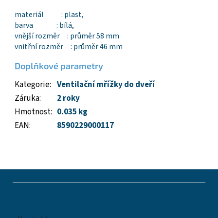
materiál : plast,
barva : bílá,
vnější rozměr : průměr 58 mm
vnitřní rozměr : průměr 46 mm
Doplňkové parametry
Kategorie
:
Ventilační mřížky do dveří
Záruka
:
2 roky
Hmotnost
:
0.035 kg
EAN
:
8590229000117
Z
á
p
a
t