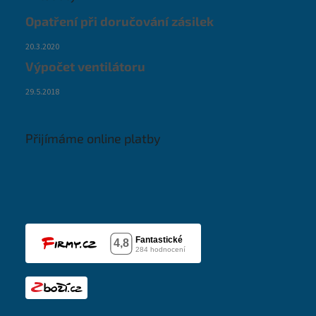
Opatření při doručování zásilek
20.3.2020
Výpočet ventilátoru
29.5.2018
Přijímáme online platby