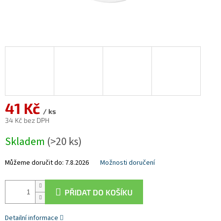
41 Kč
/ ks
34 Kč bez DPH
Měrná
Skladem
(>20 ks)
cena:
Můžeme doručit do:
7.8.2026
Možnosti doručení
PŘIDAT DO KOŠÍKU
Detailní informace