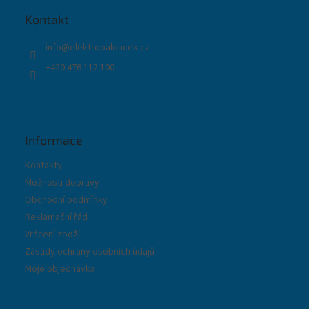
a
t
Kontakt
í
info
@
elektropaloucek.cz
+420 476 112 100
Informace
Kontakty
Možnosti dopravy
Obchodní podmínky
Reklamační řád
Vrácení zboží
Zásady ochrany osobních údajů
Moje objednávka