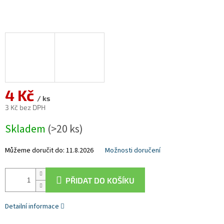
4 Kč
/ ks
3 Kč bez DPH
Měrná
Skladem
(>20 ks)
cena:
Můžeme doručit do:
11.8.2026
Možnosti doručení
PŘIDAT DO KOŠÍKU
Detailní informace