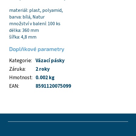
materiál: plast, polyamid,
barva: bílá, Natur
množství v balení: 100 ks
délka: 360 mm
šířka: 4,8 mm
Doplňkové parametry
Kategorie
:
Vázací pásky
Záruka
:
2 roky
Hmotnost
:
0.002 kg
EAN
:
8591120075099
Z
á
p