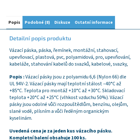
Popis
Podobné (8)
Diskuze
Ostatní informace
Detailní popis produktu
Vázací páska, páska, řemínek, montážní, stahovací,
upevňovací, plastová, pvc, polyamidová, pro, upevňování,
kabeláže, stahování kabelů do svazků, kabelové, svazky,
Popis :
Vázací pásky jsou z polyamidu 6,6 (Nylon 66) dle
UL 94V-2. Vázací pásky mají teplotní stálost –40°C až
+85°C. Teplota pro montáž +10°C až +30°C. Skladovací
teplota +20°C až +25°C (vlhkost vzduchu 50%). Vázací
pásky jsou odolné vůči rozpouštědlům, benzínu, olejům,
slané vodě, plísním a vůči ředěným organickým
kyselinám.
Uvedená cena je za jeden kus vázacího pásku.
Kompletní balení obsahuje 100 ks.