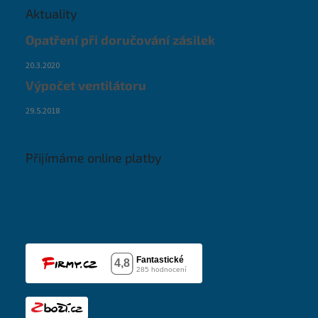
Aktuality
Opatření při doručování zásilek
20.3.2020
Výpočet ventilátoru
29.5.2018
Přijímáme online platby