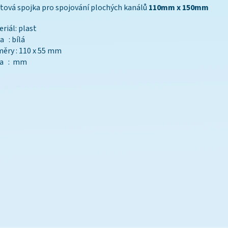
tová spojka pro spojování plochých kanálů
110mm x 150mm
riál: plast
a : bílá
ěry : 110 x 55 mm
ka : mm