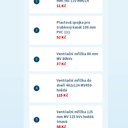
mm /90-110 mm/Zn
11 Kč
Plastová spojka pro
trubkový kanál 100 mm
PVC 111
52 Kč
Ventilační mřížka 80 mm
MV 80bVs
37 Kč
Ventilační mřížka do
dveří 462x124 MV450-
hnědá
115 Kč
Ventilační mřížka 125
mm MV 125 bVs hnědá
tmavá
58 Kč