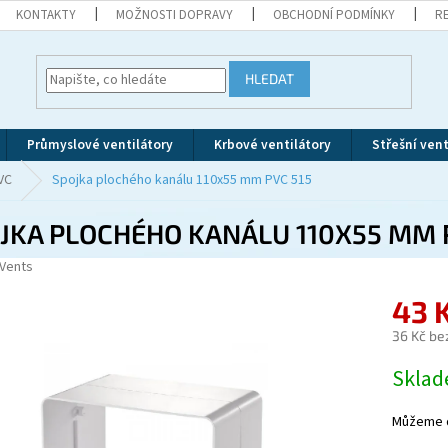
KONTAKTY
MOŽNOSTI DOPRAVY
OBCHODNÍ PODMÍNKY
R
HLEDAT
Průmyslové ventilátory
Krbové ventilátory
Střešní vent
VC
Spojka plochého kanálu 110x55 mm PVC 515
JKA PLOCHÉHO KANÁLU 110X55 MM 
Vents
43 
36 Kč be
Měrná
Skla
cena:
Můžeme d