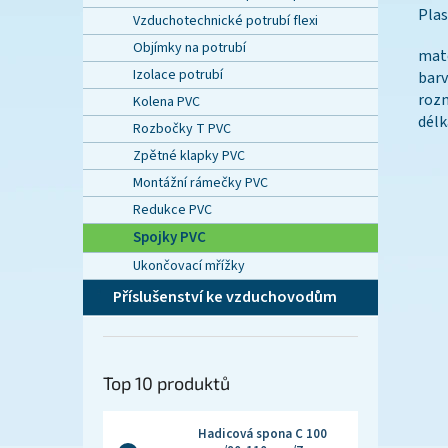
Plas
Vzduchotechnické potrubí flexi
Objímky na potrubí
mate
Izolace potrubí
barv
rozm
Kolena PVC
dél
Rozbočky T PVC
Zpětné klapky PVC
Montážní rámečky PVC
Redukce PVC
Spojky PVC
Ukončovací mřížky
Příslušenství ke vzduchovodům
Top 10 produktů
Hadicová spona C 100