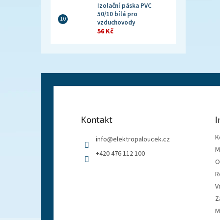
Izolační páska PVC
50/10 bílá pro
vzduchovody
56 Kč
Z
á
p
a
Kontakt
I
t
í
K
info
@
elektropaloucek.cz
M
+420 476 112 100
O
R
V
Z
M