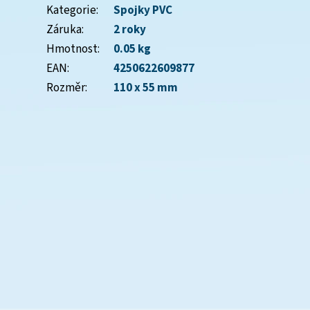
Kategorie
:
Spojky PVC
Záruka
:
2 roky
Hmotnost
:
0.05 kg
EAN
:
4250622609877
Rozměr
:
110 x 55 mm