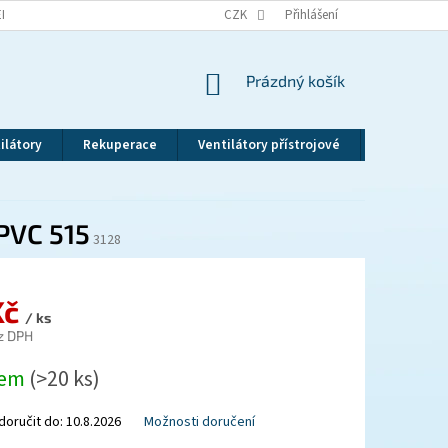
EKLAMAČNÍ ŘÁD
VRÁCENÍ ZBOŽÍ
CZK
ZÁSADY OCHRANY OSOBNÍCH ÚDAJ
Přihlášení
NÁKUPNÍ
Prázdný košík
KOŠÍK
ilátory
Rekuperace
Ventilátory přístrojové
Revizní dv
PVC 515
3128
Kč
/ ks
z DPH
dem
(>20 ks)
oručit do:
10.8.2026
Možnosti doručení