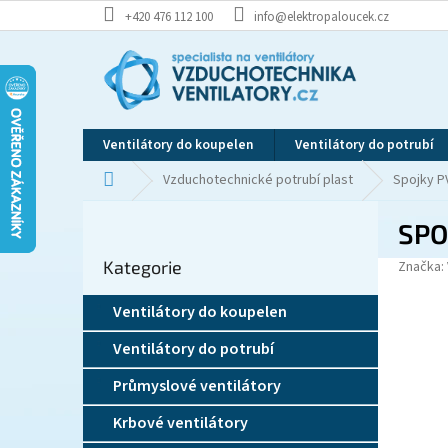
Přejít
+420 476 112 100
info@elektropaloucek.cz
na
obsah
Ventilátory do koupelen
Ventilátory do potrubí
Domů
Vzduchotechnické potrubí plast
Spojky P
P
SPO
o
Přeskočit
s
Kategorie
kategorie
Značka:
t
r
Ventilátory do koupelen
a
n
Ventilátory do potrubí
n
í
Průmyslové ventilátory
p
Krbové ventilátory
a