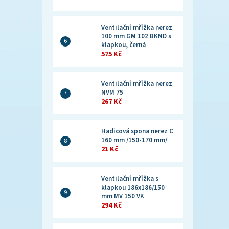
Ventilační mřížka nerez
100 mm GM 102 BKND s
klapkou, černá
575 Kč
Ventilační mřížka nerez
NVM 75
267 Kč
Hadicová spona nerez C
160 mm /150-170 mm/
21 Kč
Ventilační mřížka s
klapkou 186x186/150
mm MV 150 VK
294 Kč