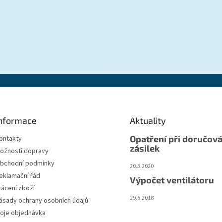
nformace
Aktuality
Opatření při doručová
ontakty
zásilek
ožnosti dopravy
bchodní podmínky
20.3.2020
eklamační řád
Výpočet ventilátoru
rácení zboží
29.5.2018
ásady ochrany osobních údajů
oje objednávka