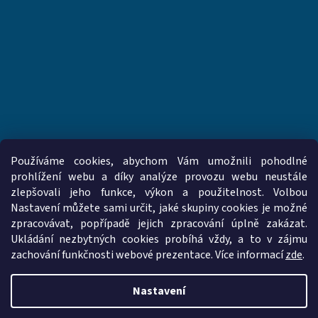
Používáme cookies, abychom Vám umožnili pohodlné
prohlížení webu a díky analýze provozu webu neustále
zlepšovali jeho funkce, výkon a použitelnost. Volbou
www.vzduchotechnika-ventilatory.cz
www.palmat.cz
Nastavení můžete sami určit, jaké skupiny cookies je možné
zpracovávat, popřípadě jejich zpracování úplně zakázat.
Ukládání nezbytných cookies probíhá vždy, a to v zájmu
zachování funkčnosti webové prezentace. Více informací
zde
.
Vytvořil Shoptet
Nastavení