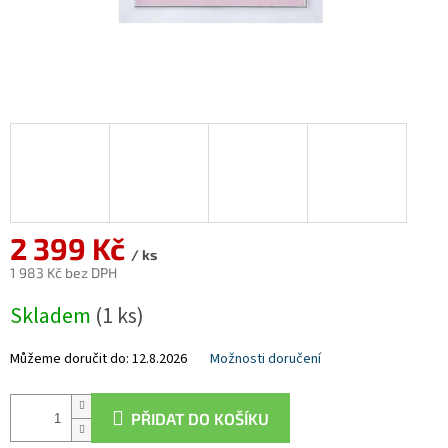
2 399 Kč
/ ks
1 983 Kč bez DPH
Měrná
Skladem
(1 ks)
cena:
Můžeme doručit do:
12.8.2026
Možnosti doručení
PŘIDAT DO KOŠÍKU