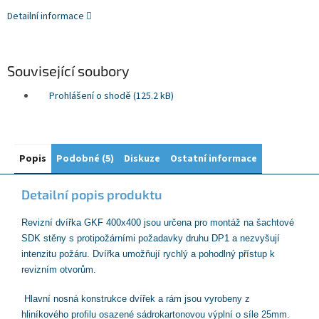
Detailní informace
Související soubory
Prohlášení o shodě (125.2 kB)
Popis
Podobné (5)
Diskuze
Ostatní informace
Detailní popis produktu
Revizní dvířka GKF 400x400 jsou určena pro montáž na šachtové
SDK stěny s protipožárními požadavky druhu DP1 a nezvyšují
intenzitu požáru. Dvířka umožňují rychlý a pohodlný přístup k
revizním otvorům.
Hlavní nosná konstrukce dvířek a rám jsou vyrobeny z
hliníkového profilu osazené sádrokartonovou výplní o síle 25mm.