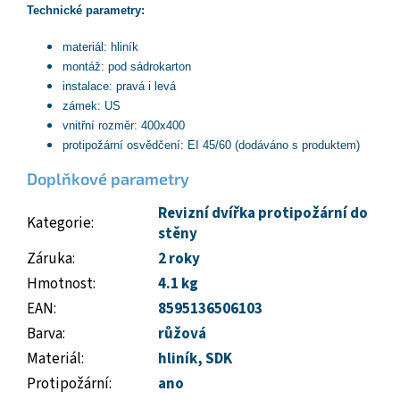
Technické parametry:
materiál: hliník
montáž: pod sádrokarton
instalace: pravá i levá
zámek: US
vnitřní rozměr: 400x400
protipožární osvědčení: EI 45/60 (dodáváno s produktem)
Doplňkové parametry
Revizní dvířka protipožární do
Kategorie
:
stěny
Záruka
:
2 roky
Hmotnost
:
4.1 kg
EAN
:
8595136506103
Barva
:
růžová
Materiál
:
hliník
,
SDK
Protipožární
:
ano