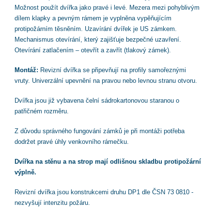
Možnost použít dvířka jako pravé i levé. Mezera mezi pohyblivým
dílem klapky a pevným rámem je vyplněna vypěňujícím
protipožárním těsněním. Uzavírání dvířek je US zámkem.
Mechanismus otevírání, který zajišťuje bezpečné uzavření.
Otevírání zatlačením – otevřít a zavřít (tlakový zámek).
Montáž:
Revizní dvířka se připevňují na profily samořeznými
vruty. Univerzální upevnění na pravou nebo levnou stranu otvoru.
Dvířka jsou již vybavena čelní sádrokartonovou staranou o
patřičném rozměru.
Z důvodu správného fungování zámků je při montáži potřeba
dodržet pravé úhly venkovního rámečku.
Dvířka na stěnu a na strop mají odlišnou skladbu protipožární
výplně.
Revizní dvířka jsou konstrukcemi druhu DP1 dle ČSN 73 0810 -
nezvyšují intenzitu požáru.