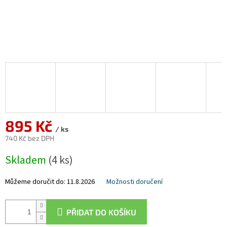
895 Kč
/ ks
740 Kč bez DPH
Měrná
Skladem
(4 ks)
cena:
Můžeme doručit do:
11.8.2026
Možnosti doručení
PŘIDAT DO KOŠÍKU