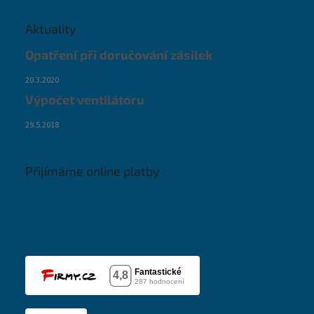
Aktuality
Opatření při doručování zásilek
20.3.2020
Výpočet ventilátoru
29.5.2018
Přijímáme online platby