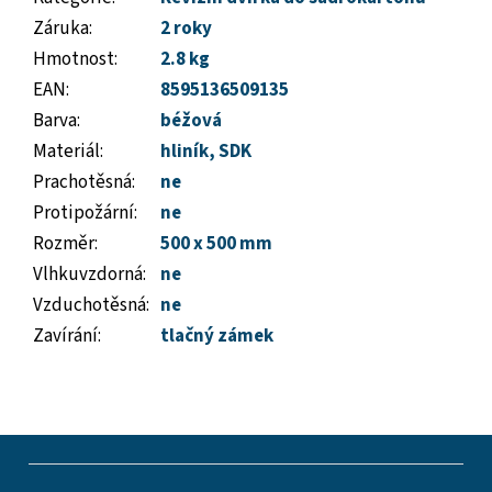
Záruka
:
2 roky
Hmotnost
:
2.8 kg
EAN
:
8595136509135
Barva
:
béžová
Materiál
:
hliník
,
SDK
Prachotěsná
:
ne
Protipožární
:
ne
Rozměr
:
500 x 500 mm
Vlhkuvzdorná
:
ne
Vzduchotěsná
:
ne
Zavírání
:
tlačný zámek
Z
á