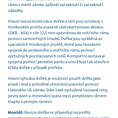
rámu v místě zámku způsobí vycvaknutí či zacvaknutí
západky.
Hlavní nosná konstrukce dvířek a rám jsou vyrobeny z
hliníkového profilu.osazené sádrokartonovou deskou
(GKB - bílá) o síle 12,5 mm upevněnou do vnitřního rámu
pomocí samovrtných šroubů. Dvířka jsou vyráběná ze
speciálních hliníkových profilů, které jsou lisováním
spojené do venkovního a vnitřního rámu pomocí
výztužných pozinkovaných rohů. Kompletní sestava je
spojena pomocí pevného pantu a umožňuje tak otevření
křídla dvířek v případě potřeby.
Hlavní výhodou dvířek je možnost použít dvířka jako
pravá i levá a pohodlné otevírání/uzavírání pomocí
tlakového US zámku. Dále také vystužené lisované rohy,
pevný pant a minimální spára mezi pohyblivým rámem
klapky a pevným rámem.
Montáž:
Revizní dvířka se připevňují na profily