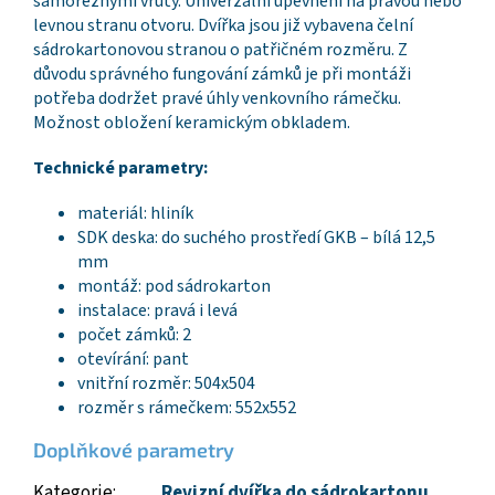
samořeznými vruty. Univerzální upevnění na pravou nebo
levnou stranu otvoru. Dvířka jsou již vybavena čelní
sádrokartonovou stranou o patřičném rozměru. Z
důvodu správného fungování zámků je při montáži
potřeba dodržet pravé úhly venkovního rámečku.
Možnost obložení keramickým obkladem.
Technické parametry:
materiál: hliník
SDK deska: do suchého prostředí GKB – bílá 12,5
mm
montáž: pod sádrokarton
instalace: pravá i levá
počet zámků: 2
otevírání: pant
vnitřní rozměr: 504x504
rozměr s rámečkem: 552x552
Doplňkové parametry
Kategorie
:
Revizní dvířka do sádrokartonu