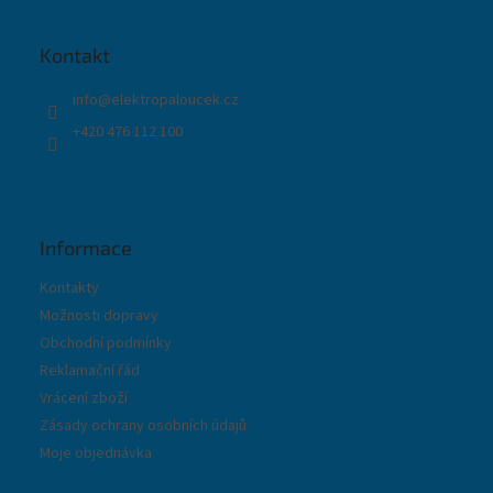
p
a
t
Kontakt
í
info
@
elektropaloucek.cz
+420 476 112 100
Informace
Kontakty
Možnosti dopravy
Obchodní podmínky
Reklamační řád
Vrácení zboží
Zásady ochrany osobních údajů
Moje objednávka