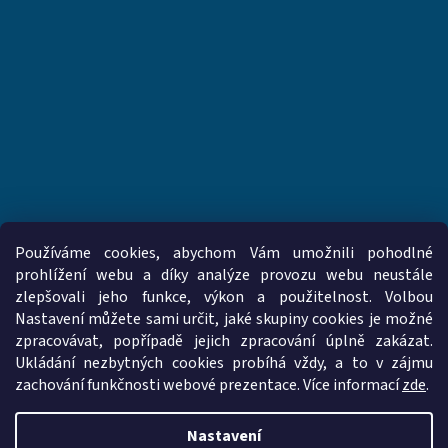
Používáme cookies, abychom Vám umožnili pohodlné
prohlížení webu a díky analýze provozu webu neustále
zlepšovali jeho funkce, výkon a použitelnost. Volbou
www.vzduchotechnika-ventilatory.cz
www.palmat.cz
Nastavení můžete sami určit, jaké skupiny cookies je možné
zpracovávat, popřípadě jejich zpracování úplně zakázat.
Ukládání nezbytných cookies probíhá vždy, a to v zájmu
zachování funkčnosti webové prezentace. Více informací
zde
.
Vytvořil Shoptet
Nastavení