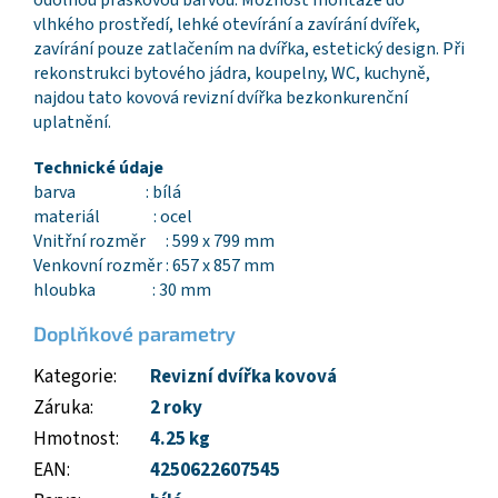
odolnou práškovou barvou. Možnost montáže do
vlhkého prostředí, lehké otevírání a zavírání dvířek,
zavírání pouze zatlačením na dvířka, estetický design. Při
rekonstrukci bytového jádra, koupelny, WC, kuchyně,
najdou tato kovová revizní dvířka bezkonkurenční
uplatnění.
Technické údaje
barva : bílá
materiál : ocel
Vnitřní rozměr : 599 x 799 mm
Venkovní rozměr : 657 x 857 mm
hloubka : 30 mm
Doplňkové parametry
Kategorie
:
Revizní dvířka kovová
Záruka
:
2 roky
Hmotnost
:
4.25 kg
EAN
:
4250622607545