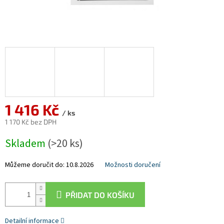
1 416 Kč
/ ks
1 170 Kč bez DPH
Měrná
Skladem
(>20 ks)
cena:
Můžeme doručit do:
10.8.2026
Možnosti doručení
PŘIDAT DO KOŠÍKU
Detailní informace