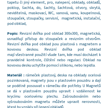
tapetu či jiný element, pro, nalepení, obklady, obkladů,
poklop, šachta, do, šachty, šachtová, otvory, skrytá,
neviditelná, maskovací, WC, vanová, vanu, koupelnová,
stoupaček, stoupačky, servisní, magnetická, instalační,
pod obklad,
Popis:
Revizní dvířka pod obklad 300x300, magnetická,
usnadňují přístup do stoupaček a revizním otvorům.
Revizní dvířka pod obklad jsou plastová s magnetem a
kovovou deskou. Revizní dvířka pod obklad
mají všestranné použití všude tam, kde musí docházet k
pravidelné kontrole, čištění nebo regulaci. Obklad na
kovovou desku uchytíte pomocí silikonu, nebo lepidla.
Materiál :
rámeček plastový, deska na obklady ocelová
pozinkovaná, magnety jsou v plastovém pouzdru a dají
se podélně posouvat v rámečku dle potřeby. U Magnetů
se dá v plastovém pouzdru upravit i vzdálenost ke
krycímu ocelovému plechu. Zašroubováním nebo
vyšroubováním magnetu můžete upravit nerovnosti,
které by vznikly při lepení obkladů.