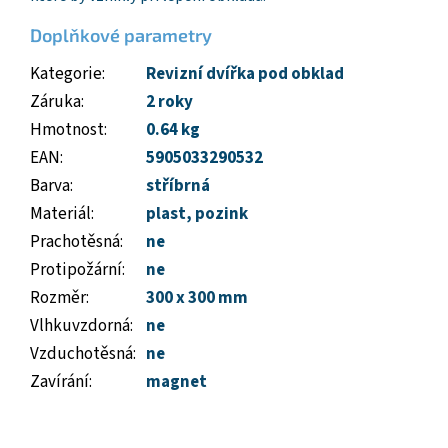
Doplňkové parametry
Kategorie
:
Revizní dvířka pod obklad
Záruka
:
2 roky
Hmotnost
:
0.64 kg
EAN
:
5905033290532
Barva
:
stříbrná
Materiál
:
plast
,
pozink
Prachotěsná
:
ne
Protipožární
:
ne
Rozměr
:
300 x 300 mm
Vlhkuvzdorná
:
ne
Vzduchotěsná
:
ne
Zavírání
:
magnet