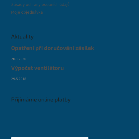
Zásady ochrany osobních údajů
Moje objednávka
Aktuality
Opatření při doručování zásilek
20.3.2020
Výpočet ventilátoru
29.5.2018
Přijímáme online platby