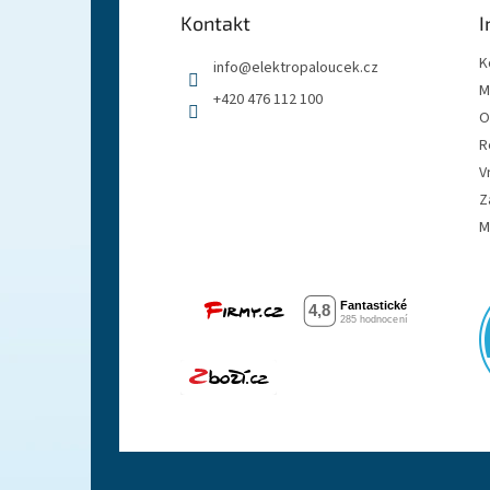
a
Kontakt
I
t
í
K
info
@
elektropaloucek.cz
M
+420 476 112 100
O
R
V
Z
M