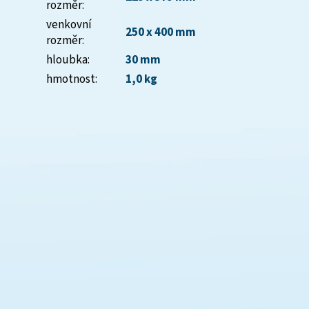
rozměr
:
venkovní
250 x 400 mm
rozměr
:
hloubka
:
30 mm
hmotnost
:
1,0 kg