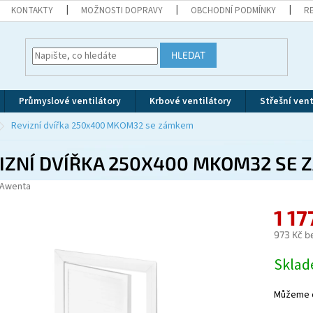
KONTAKTY
MOŽNOSTI DOPRAVY
OBCHODNÍ PODMÍNKY
R
HLEDAT
Průmyslové ventilátory
Krbové ventilátory
Střešní vent
Revizní dvířka 250x400 MKOM32 se zámkem
IZNÍ DVÍŘKA 250X400 MKOM32 SE
Awenta
1 17
973 Kč b
Měrná
Skla
cena:
Můžeme d