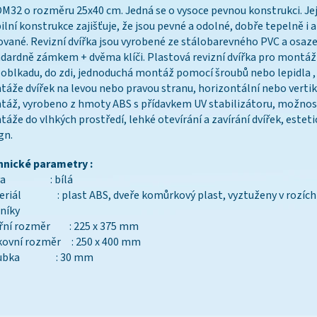
32 o rozměru 25x40 cm. Jedná se o vysoce pevnou konstrukci. Jej
lní konstrukce zajišťuje, že jsou pevné a odolné, dobře tepelně i 
ované. Revizní dvířka jsou vyrobené ze stálobarevného PVC a osaz
dardně zámkem + dvěma klíči. Plastová revizní dvířka pro montáž
 oblkadu, do zdi, jednoduchá montáž pomocí šroubů nebo lepidla 
áže dvířek na levou nebo pravou stranu, horizontální nebo vertik
áž, vyrobeno z hmoty ABS s přídavkem UV stabilizátoru, možnos
áže do vlhkých prostředí, lehké otevírání a zavírání dvířek, esteti
gn.
hnické parametry :
rva : bílá
eriál : plast ABS, dveře komůrkový plast, vyztuženy v rozích
níky
třní rozměr : 225 x 375 mm
kovní rozměr : 250 x 400 mm
oubka : 30 mm