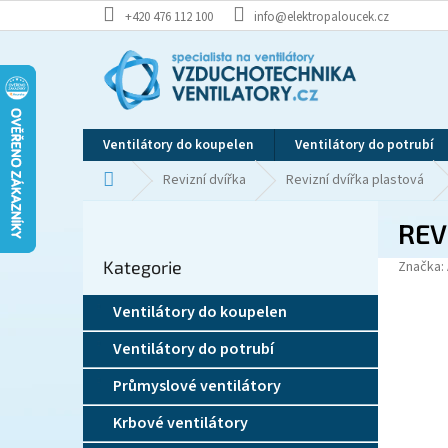
Přejít
+420 476 112 100
info@elektropaloucek.cz
na
obsah
Ventilátory do koupelen
Ventilátory do potrubí
Domů
Revizní dvířka
Revizní dvířka plastová
P
REV
o
Přeskočit
s
Kategorie
kategorie
Značka:
t
r
Ventilátory do koupelen
a
n
Ventilátory do potrubí
n
í
Průmyslové ventilátory
p
Krbové ventilátory
a