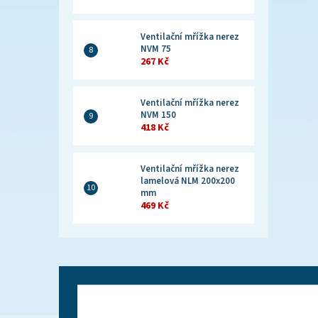
Ventilační mřížka nerez
NVM 75
267 Kč
Ventilační mřížka nerez
NVM 150
418 Kč
Ventilační mřížka nerez
lamelová NLM 200x200
mm
469 Kč
Z
á
p