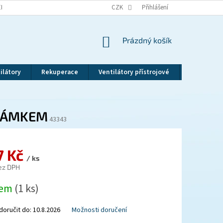
EKLAMAČNÍ ŘÁD
VRÁCENÍ ZBOŽÍ
CZK
ZÁSADY OCHRANY OSOBNÍCH ÚDAJ
Přihlášení
NÁKUPNÍ
Prázdný košík
KOŠÍK
ilátory
Rekuperace
Ventilátory přístrojové
Revizní dv
 ZÁMKEM
43343
7 Kč
/ ks
ez DPH
dem
(1 ks)
oručit do:
10.8.2026
Možnosti doručení