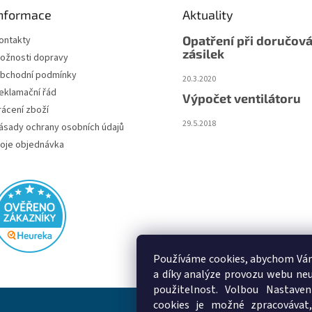
nformace
Aktuality
Opatření při doručová
ontakty
zásilek
ožnosti dopravy
bchodní podmínky
20.3.2020
eklamační řád
Výpočet ventilátoru
rácení zboží
29.5.2018
ásady ochrany osobních údajů
oje objednávka
Používáme cookies, abychom Vám
a díky analýze provozu webu neu
použitelnost. Volbou Nastaven
cookies je možné zpracovávat,