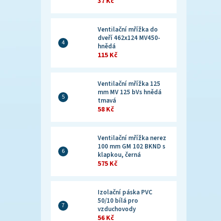
37 Kč
Ventilační mřížka do
dveří 462x124 MV450-
hnědá
115 Kč
Ventilační mřížka 125
mm MV 125 bVs hnědá
tmavá
58 Kč
Ventilační mřížka nerez
100 mm GM 102 BKND s
klapkou, černá
575 Kč
Izolační páska PVC
50/10 bílá pro
vzduchovody
56 Kč