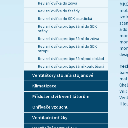
Revizní dvířka do zdiva
MKOM
mobi
Revizní dvířka do fasády
izol
Revizní dvířka do SDK akustická
stan
Revizní dvířka protipožární do SDK
a do
stěny
mont
Revizní dvířka protipožární do zdiva
mont
Revizní dvířka protipožární do SDK
mont
stropu
desi
Revizní dvířka protipožární pod obklad
Tec
Revizní dvířka protipožární kouřotěsná
ba
Ventilátory stolní a stojanové
mat
úhel
Klimatizace
Vni
Příslušenství k ventilátorům
Ven
Hl
Ohřívače vzduchu
Ventilační mřížky