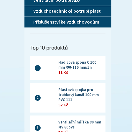
Ventilační potrubí ALU
Vzduchotechnické potrubí plast
Příslušenství ke vzduchovodům
Top 10 produktů
Hadicová spona C 100
mm /90-110 mm/Zn
11 Kč
Plastová spojka pro
trubkový kanál 100 mm
PVC 111
52 Kč
Ventilační mřížka 80 mm
MV 80bVs