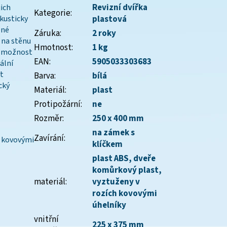
Revizní dvířka
ich
Kategorie
:
akusticky
plastová
ené
Záruka
:
2 roky
 na stěnu
Hmotnost
:
1 kg
, možnost
EAN
:
5905033303683
ální
t
Barva
:
bílá
cký
Materiál
:
plast
Protipožární
:
ne
Rozměr
:
250 x 400 mm
na zámek s
Zavírání
:
 kovovými
klíčkem
plast ABS, dveře
komůrkový plast,
materiál
:
vyztuženy v
rozích kovovými
úhelníky
vnitřní
225 x 375 mm