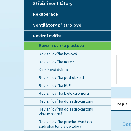
n
Střešní ventilátory
e
l
Rekuperace
Ventilátory přístrojové
Revizní dvířka
Revizní dvířka plastová
Revizní dvířka kovová
Revizní dvířka nerez
Komínová dvířka
Revizní dvířka pod obklad
Revizní dvířka HUP
Revizní dvířka k elektroměru
Revizní dvířka do sádrokartonu
Popis
Revizní dvířka do sádrokartonu
vlhkuvzdorná
Revizní dvířka prachotěsná do
Det
sádrokartonu a do zdiva