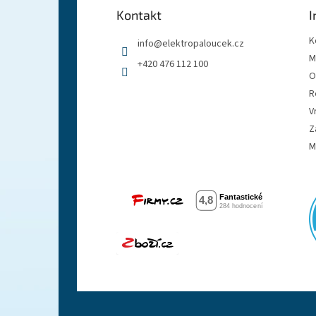
a
Kontakt
I
t
í
K
info
@
elektropaloucek.cz
M
+420 476 112 100
O
R
V
Z
M