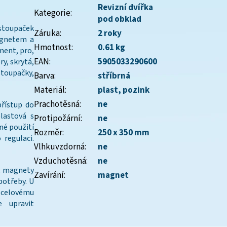
Revizní dvířka
Kategorie
:
pod obklad
 stoupaček
Záruka
:
2 roky
agnetem a
Hmotnost
:
0.61 kg
ement, pro,
EAN
:
5905033290600
ry, skrytá,
stoupačky,
Barva
:
stříbrná
Materiál
:
plast
,
pozink
Prachotěsná
:
ne
přístup do
lastová s
Protipožární
:
ne
né použití
Rozměr
:
250 x 350 mm
 regulaci.
Vlhkuvzdorná
:
ne
Vzduchotěsná
:
ne
, magnety
Zavírání
:
magnet
potřeby. U
 ocelovému
 upravit