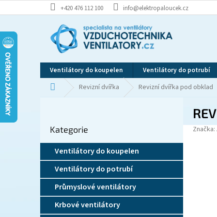
Přejít
+420 476 112 100
info@elektropaloucek.cz
na
obsah
Ventilátory do koupelen
Ventilátory do potrubí
Domů
Revizní dvířka
Revizní dvířka pod obklad
P
REV
o
Přeskočit
s
Kategorie
kategorie
Značka:
t
r
Ventilátory do koupelen
a
n
Ventilátory do potrubí
n
í
Průmyslové ventilátory
p
Krbové ventilátory
a