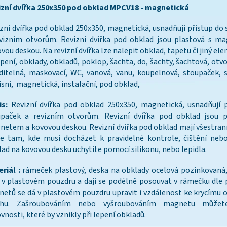
izní dvířka 250x350 pod obklad MPCV18 - magnetická
zní dvířka pod obklad 250x350, magnetická, usnadňují přístup do
evizním otvorům. Revizní dvířka pod obklad jsou plastová s m
vou deskou. Na revizní dvířka lze nalepit obklad, tapetu či jiný el
pení, obklady, obkladů, poklop, šachta, do, šachty, šachtová, otvo
ditelná, maskovací, WC, vanová, vanu, koupelnová, stoupaček, 
isní, magnetická, instalační, pod obklad,
is:
Revizní dvířka pod obklad 250x350, magnetická, usnadňují 
upaček a revizním otvorům. Revizní dvířka pod obklad jsou p
etem a kovovou deskou. Revizní dvířka pod obklad mají všestran
e tam, kde musí docházet k pravidelné kontrole, čištění nebo
ad na kovovou desku uchytíte pomocí silikonu, nebo lepidla.
riál :
rámeček plastový, deska na obklady ocelová pozinkovaná
 v plastovém pouzdru a dají se podélně posouvat v rámečku dle 
etů se dá v plastovém pouzdru upravit i vzdálenost ke krycímu
chu. Zašroubováním nebo vyšroubováním magnetu můžete
vnosti, které by vznikly při lepení obkladů.