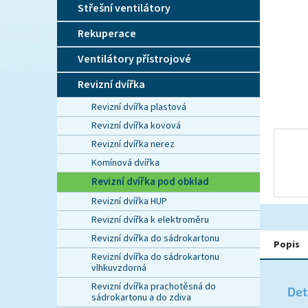
n
Střešní ventilátory
e
l
Rekuperace
Ventilátory přístrojové
Revizní dvířka
Revizní dvířka plastová
Revizní dvířka kovová
Revizní dvířka nerez
Komínová dvířka
Revizní dvířka pod obklad
Revizní dvířka HUP
Revizní dvířka k elektroměru
Revizní dvířka do sádrokartonu
Popis
Revizní dvířka do sádrokartonu
vlhkuvzdorná
Revizní dvířka prachotěsná do
Det
sádrokartonu a do zdiva