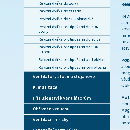
Revizní dvířka do zdiva
Rev
Revizní dvířka do fasády
Revi
Revizní dvířka do SDK akustická
a r
Revizní dvířka protipožární do SDK
kovo
stěny
nale
Revizní dvířka protipožární do zdiva
nevi
Revizní dvířka protipožární do SDK
serv
stropu
Revizní dvířka protipožární pod obklad
Pop
sto
Revizní dvířka protipožární kouřotěsná
magn
Ventilátory stolní a stojanové
všud
Obkl
Klimatizace
Mate
Příslušenství k ventilátorům
jsou
Ohřívače vzduchu
Magn
ple
Ventilační mřížky
nero