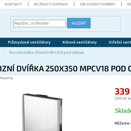
KONTAKTY
MOŽNOSTI DOPRAVY
OBCHODNÍ PODMÍNKY
R
HLEDAT
Průmyslové ventilátory
Krbové ventilátory
Střešní vent
Revizní dvířka 250x350 MPCV18 pod obklad
IZNÍ DVÍŘKA 250X350 MPCV18 POD
Awenta
339
280 Kč b
Měrná
Skla
cena:
Můžeme d