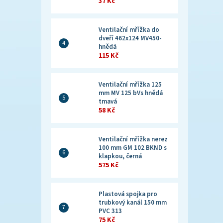
37 Kč
Ventilační mřížka do
dveří 462x124 MV450-
hnědá
115 Kč
Ventilační mřížka 125
mm MV 125 bVs hnědá
tmavá
58 Kč
Ventilační mřížka nerez
100 mm GM 102 BKND s
klapkou, černá
575 Kč
Plastová spojka pro
trubkový kanál 150 mm
PVC 313
75 Kč