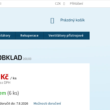
EKLAMAČNÍ ŘÁD
VRÁCENÍ ZBOŽÍ
CZK
ZÁSADY OCHRANY OSOBNÍCH ÚDAJ
Přihlášení
NÁKUPNÍ
Prázdný košík
KOŠÍK
ilátory
Rekuperace
Ventilátory přístrojové
Revizní dv
 OBKLAD
20103
 Kč
/ ks
ez DPH
dem
(6 ks)
oručit do:
7.8.2026
Možnosti doručení