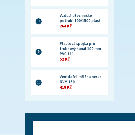
Vzduchotechnické
potrubí 100/1500 plast
264 Kč
Plastová spojka pro
trubkový kanál 100 mm
PVC 111
52 Kč
Ventilační mřížka nerez
NVM 150
418 Kč
Z
á
p