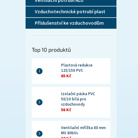
Ventilační potrubí ALU
Vzduchotechnické potrubí plast
Příslušenství ke vzduchovodům
Top 10 produktů
Plastová redukce
125/150 PVC
65 Kč
Izolační páska PVC
50/10 bílá pro
vzduchovody
56 Kč
Ventilační mřížka 80 mm
MV 80bVs