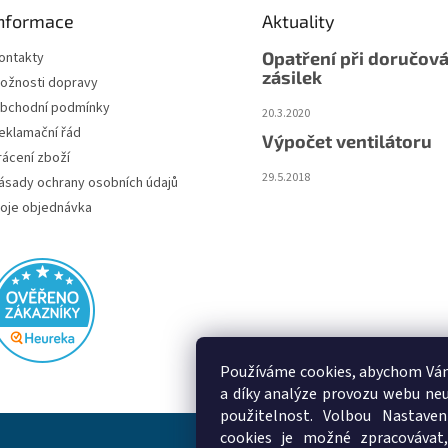
nformace
Aktuality
Opatření při doručová
ontakty
zásilek
ožnosti dopravy
bchodní podmínky
20.3.2020
eklamační řád
Výpočet ventilátoru
rácení zboží
29.5.2018
ásady ochrany osobních údajů
oje objednávka
Používáme cookies, abychom Vám
a díky analýze provozu webu neu
použitelnost. Volbou Nastaven
cookies je možné zpracovávat,