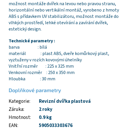
možnost montáže dvířek na levou nebo pravou stranu,
horizontální nebo vertikální montáž, vyrobeno z hmoty
ABS s přídavkem UV stabilizátoru, možnost montáže do
vlhkých prostředí, lehké otevírání a zavírání dvířek,
estetický design.
Technické parametry :
barva : bílá
materiál : plast ABS, dveře komůrkový plast,
vyztuženy v rozích kovovými úhelníky
Vnitřní rozměr : 225 x 325 mm
Venkovní rozměr : 250 x 350 mm
Hloubka : 30 mm
Doplňkové parametry
Kategorie
:
Revizní dvířka plastová
Záruka
:
2 roky
Hmotnost
:
0.9 kg
EAN
:
5905033303676