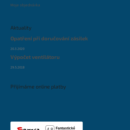
Moje objednávka
Aktuality
Opatření při doručování zásilek
20.3.2020
Výpočet ventilátoru
29.5.2018
Přijímáme online platby