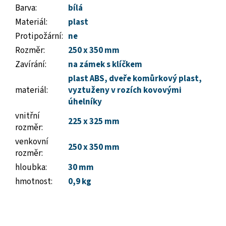
Barva
:
bílá
Materiál
:
plast
Protipožární
:
ne
Rozměr
:
250 x 350 mm
Zavírání
:
na zámek s klíčkem
plast ABS, dveře komůrkový plast,
materiál
:
vyztuženy v rozích kovovými
úhelníky
vnitřní
225 x 325 mm
rozměr
:
venkovní
250 x 350 mm
rozměr
:
hloubka
:
30 mm
hmotnost
:
0,9 kg