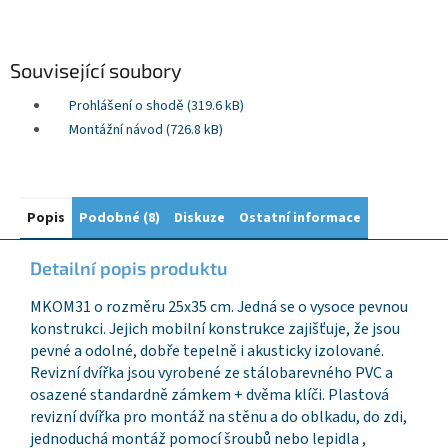
Související soubory
Prohlášení o shodě (319.6 kB)
Montážní návod (726.8 kB)
Popis
Podobné (8)
Diskuze
Ostatní informace
Detailní popis produktu
MKOM31 o rozměru 25x35 cm. Jedná se o vysoce pevnou
konstrukci. Jejich mobilní konstrukce zajišťuje, že jsou
pevné a odolné, dobře tepelně i akusticky izolované.
Revizní dvířka jsou vyrobené ze stálobarevného PVC a
osazené standardně zámkem + dvěma klíči. Plastová
revizní dvířka pro montáž na stěnu a do oblkadu, do zdi,
jednoduchá montáž pomocí šroubů nebo lepidla ,