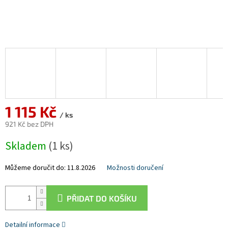
1 115 Kč
/ ks
921 Kč bez DPH
Měrná
Skladem
(1 ks)
cena:
Můžeme doručit do:
11.8.2026
Možnosti doručení
PŘIDAT DO KOŠÍKU
Detailní informace