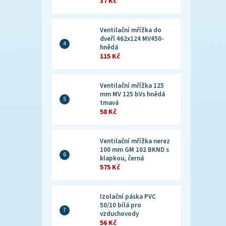
37 Kč
Ventilační mřížka do
dveří 462x124 MV450-
hnědá
115 Kč
Ventilační mřížka 125
mm MV 125 bVs hnědá
tmavá
58 Kč
Ventilační mřížka nerez
100 mm GM 102 BKND s
klapkou, černá
575 Kč
Izolační páska PVC
50/10 bílá pro
vzduchovody
56 Kč