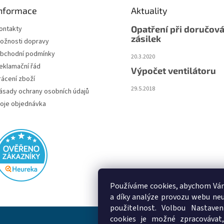
nformace
Aktuality
Opatření při doručová
ontakty
zásilek
ožnosti dopravy
bchodní podmínky
20.3.2020
eklamační řád
Výpočet ventilátoru
rácení zboží
29.5.2018
ásady ochrany osobních údajů
oje objednávka
Používáme cookies, abychom Vám
a díky analýze provozu webu neu
použitelnost. Volbou Nastaven
cookies je možné zpracovávat,