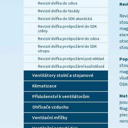
Revizní dvířka do zdiva
Rev
Revizní dvířka do fasády
Revi
Revizní dvířka do SDK akustická
sto
Revizní dvířka protipožární do SDK
magn
stěny
elem
Revizní dvířka protipožární do zdiva
otv
Revizní dvířka protipožární do SDK
stou
stropu
Revizní dvířka protipožární pod obklad
Pop
sto
Revizní dvířka protipožární kouřotěsná
magn
Ventilátory stolní a stojanové
všud
Obkl
Klimatizace
Mate
Příslušenství k ventilátorům
jsou
Ohřívače vzduchu
Magn
ple
Ventilační mřížky
nero