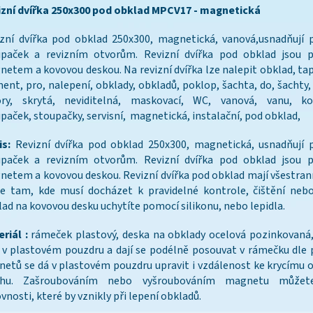
izní dvířka 250x300 pod obklad MPCV17 - magnetická
zní dvířka pod obklad 250x300, magnetická, vanová,usnadňují 
upaček a revizním otvorům. Revizní dvířka pod obklad jsou p
etem a kovovou deskou. Na revizní dvířka lze nalepit obklad, tape
ent, pro, nalepení, obklady, obkladů, poklop, šachta, do, šachty,
ory, skrytá, neviditelná, maskovací, WC, vanová, vanu, ko
paček, stoupačky, servisní, magnetická, instalační, pod obklad,
is:
Revizní dvířka pod obklad 250x300, magnetická, usnadňují 
upaček a revizním otvorům. Revizní dvířka pod obklad jsou p
etem a kovovou deskou. Revizní dvířka pod obklad mají všestran
e tam, kde musí docházet k pravidelné kontrole, čištění nebo
ad na kovovou desku uchytíte pomocí silikonu, nebo lepidla.
riál :
rámeček plastový, deska na obklady ocelová pozinkovaná
 v plastovém pouzdru a dají se podélně posouvat v rámečku dle 
etů se dá v plastovém pouzdru upravit i vzdálenost ke krycímu
chu. Zašroubováním nebo vyšroubováním magnetu můžete
vnosti, které by vznikly při lepení obkladů.