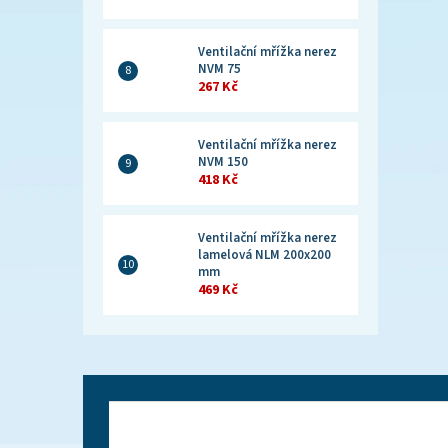
Ventilační mřížka nerez
NVM 75
267 Kč
Ventilační mřížka nerez
NVM 150
418 Kč
Ventilační mřížka nerez
lamelová NLM 200x200
mm
469 Kč
Z
á
p