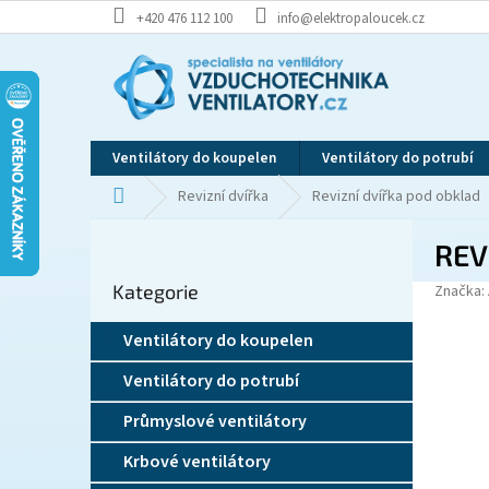
Přejít
+420 476 112 100
info@elektropaloucek.cz
na
obsah
Ventilátory do koupelen
Ventilátory do potrubí
Domů
Revizní dvířka
Revizní dvířka pod obklad
P
REV
o
Přeskočit
s
Kategorie
kategorie
Značka:
t
r
Ventilátory do koupelen
a
n
Ventilátory do potrubí
n
í
Průmyslové ventilátory
p
Krbové ventilátory
a