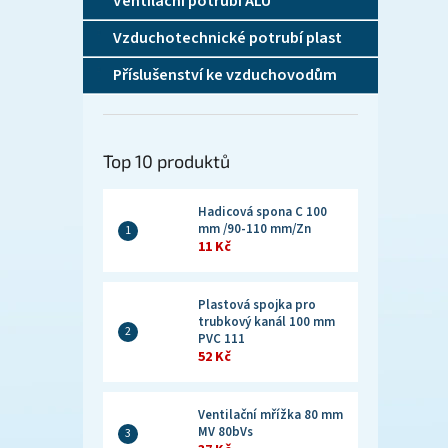
Ventilační potrubí ALU
Vzduchotechnické potrubí plast
Příslušenství ke vzduchovodům
Top 10 produktů
Hadicová spona C 100
mm /90-110 mm/Zn
11 Kč
Plastová spojka pro
trubkový kanál 100 mm
PVC 111
52 Kč
Ventilační mřížka 80 mm
MV 80bVs