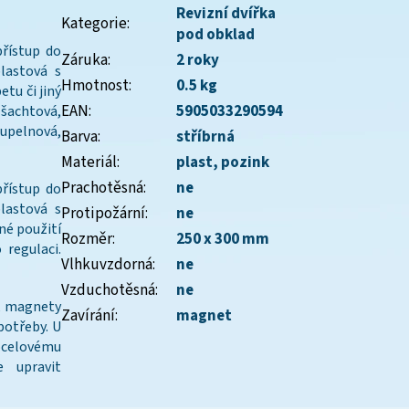
Revizní dvířka
Kategorie
:
pod obklad
přístup do
Záruka
:
2 roky
lastová s
Hmotnost
:
0.5 kg
tu či jiný
EAN
:
5905033290594
 šachtová,
upelnová,
Barva
:
stříbrná
Materiál
:
plast
,
pozink
Prachotěsná
:
ne
přístup do
lastová s
Protipožární
:
ne
né použití
Rozměr
:
250 x 300 mm
 regulaci.
Vlhkuvzdorná
:
ne
Vzduchotěsná
:
ne
, magnety
Zavírání
:
magnet
potřeby. U
 ocelovému
 upravit