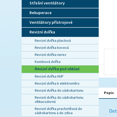
n
Střešní ventilátory
e
l
Rekuperace
Ventilátory přístrojové
Revizní dvířka
Revizní dvířka plastová
Revizní dvířka kovová
Revizní dvířka nerez
Komínová dvířka
Revizní dvířka pod obklad
Revizní dvířka HUP
Revizní dvířka k elektroměru
Revizní dvířka do sádrokartonu
Popis
Revizní dvířka do sádrokartonu
vlhkuvzdorná
Revizní dvířka prachotěsná do
Det
sádrokartonu a do zdiva