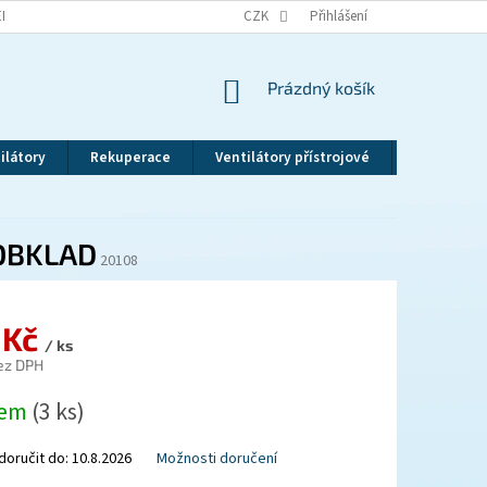
EKLAMAČNÍ ŘÁD
VRÁCENÍ ZBOŽÍ
CZK
ZÁSADY OCHRANY OSOBNÍCH ÚDAJ
Přihlášení
NÁKUPNÍ
Prázdný košík
KOŠÍK
ilátory
Rekuperace
Ventilátory přístrojové
Revizní dv
 OBKLAD
20108
 Kč
/ ks
ez DPH
dem
(3 ks)
oručit do:
10.8.2026
Možnosti doručení