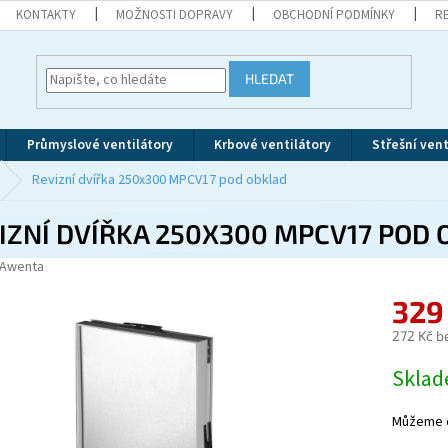
KONTAKTY
MOŽNOSTI DOPRAVY
OBCHODNÍ PODMÍNKY
R
HLEDAT
Průmyslové ventilátory
Krbové ventilátory
Střešní vent
Revizní dvířka 250x300 MPCV17 pod obklad
IZNÍ DVÍŘKA 250X300 MPCV17 POD
Awenta
329
272 Kč b
Měrná
Skla
cena:
Můžeme d