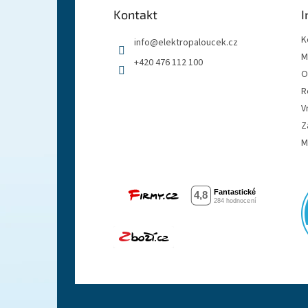
a
Kontakt
I
t
í
K
info
@
elektropaloucek.cz
M
+420 476 112 100
O
R
V
Z
M