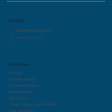
á
p
a
t
Kontakt
í
info
@
elektropaloucek.cz
+420 476 112 100
Informace
Kontakty
Možnosti dopravy
Obchodní podmínky
Reklamační řád
Vrácení zboží
Zásady ochrany osobních údajů
Moje objednávka