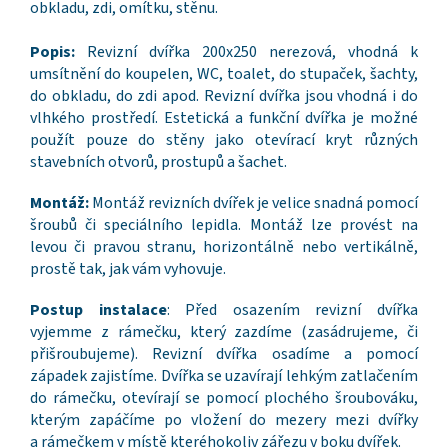
obkladu, zdi, omítku, stěnu.
Popis:
Revizní dvířka 200x250 nerezová, vhodná k
umsítnění do koupelen, WC, toalet, do stupaček, šachty,
do obkladu, do zdi apod. Revizní dvířka jsou vhodná i do
vlhkého prostředí. Estetická a funkční dvířka je možné
použít pouze do stěny jako otevírací kryt různých
stavebních otvorů, prostupů a šachet.
Montáž:
Montáž revizních dvířek je velice snadná pomocí
šroubů či speciálního lepidla. Montáž lze provést na
levou či pravou stranu, horizontálně nebo vertikálně,
prostě tak, jak vám vyhovuje.
Postup instalace
: Před osazením revizní dvířka
vyjemme z rámečku, který zazdíme (zasádrujeme, či
přišroubujeme). Revizní dvířka osadíme a pomocí
západek zajistíme. Dvířka se uzavírají lehkým zatlačením
do rámečku, otevírají se pomocí plochého šroubováku,
kterým zapáčíme po vložení do mezery mezi dvířky
a rámečkem v místě kteréhokoliv zářezu v boku dvířek.