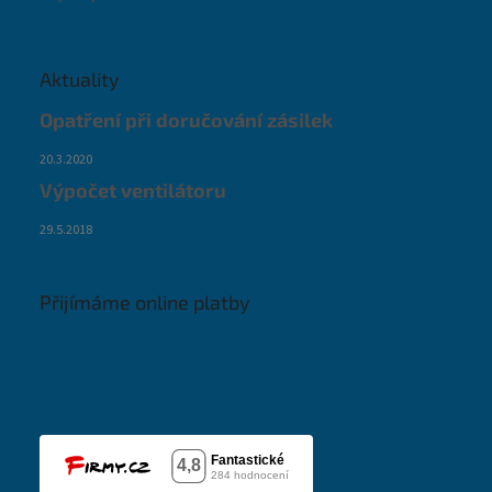
Aktuality
Opatření při doručování zásilek
20.3.2020
Výpočet ventilátoru
29.5.2018
Přijímáme online platby