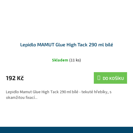
Lepidlo MAMUT Glue High Tack 290 ml bílé
Skladem
(11 ks)
192 Kč
DO KOŠÍKU
Lepidlo Mamut Glue High Tack 290 ml bílé - tekuté hřebíky, s
okamžitou fixací...
Z