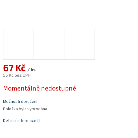
67 Kč
/ ks
55 Kč bez DPH
Měrná
Momentálně nedostupné
cena:
Možnosti doručení
Položka byla vyprodána…
Detailní informace