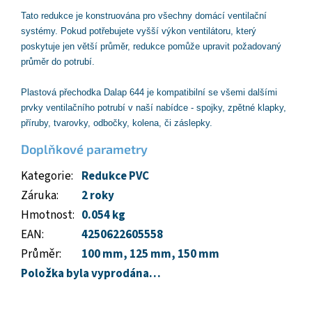
Tato redukce je konstruována pro všechny domácí ventilační
systémy. Pokud potřebujete vyšší výkon ventilátoru, který
poskytuje jen větší průměr, redukce pomůže upravit požadovaný
průměr do potrubí.
Plastová přechodka Dalap 644 je kompatibilní se všemi dalšími
prvky
ventilačního
potrubí v naší nabídce - spojky, zpětné klapky,
příruby, tvarovky, odbočky, kolena, či záslepky.
Doplňkové parametry
Kategorie
:
Redukce PVC
Záruka
:
2 roky
Hmotnost
:
0.054 kg
EAN
:
4250622605558
Průměr
:
100 mm
,
125 mm
,
150 mm
Položka byla vyprodána…