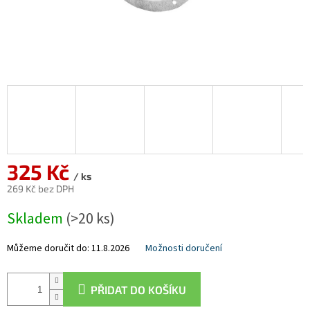
325 Kč
/ ks
269 Kč bez DPH
Měrná
Skladem
(>20 ks)
cena:
Můžeme doručit do:
11.8.2026
Možnosti doručení
PŘIDAT DO KOŠÍKU