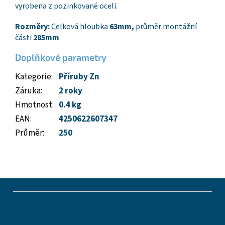
vyrobena z pozinkované oceli.
Rozměry:
Celková hloubka
63mm,
průměr montážní
části
285mm
Doplňkové parametry
Kategorie
:
Příruby Zn
Záruka
:
2 roky
Hmotnost
:
0.4 kg
EAN
:
4250622607347
Průměr
:
250
Z
á
p
a