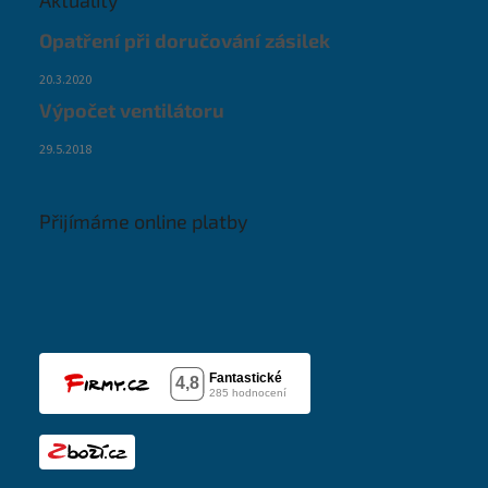
Aktuality
Opatření při doručování zásilek
20.3.2020
Výpočet ventilátoru
29.5.2018
Přijímáme online platby