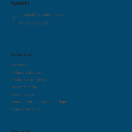
t
Kontakt
í
info
@
elektropaloucek.cz
+420 476 112 100
Informace
Kontakty
Možnosti dopravy
Obchodní podmínky
Reklamační řád
Vrácení zboží
Zásady ochrany osobních údajů
Moje objednávka