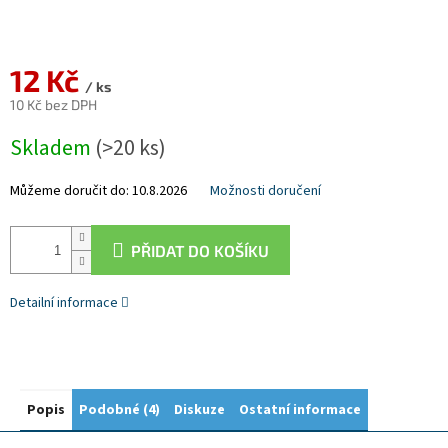
12 Kč
/ ks
10 Kč bez DPH
Měrná
Skladem
(>20 ks)
cena:
Můžeme doručit do:
10.8.2026
Možnosti doručení
PŘIDAT DO KOŠÍKU
Detailní informace
Popis
Podobné (4)
Diskuze
Ostatní informace