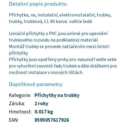
Detailní popis produktu
Příchytka, na, instalační, elektroinstalační, trubku,
trubky, trubková, CL 40 barva : světle šedá
Izolační příchytky z PVC jsou určené pro upevnění
trubkového rozvodu na podkladový materiál.
Montáž trubky se provede natlačením mezi čelisti
příchytky.
Příchytky jsou opatřeny prvky pro nasunutí vedle sebe
pro vytvoření souvislé řady trubek a dále drážkami pro
možnost instalace v nosných lištách.
Doplňkové parametry
Kategorie
:
Příchytky na trubky
Záruka
:
2 roky
Hmotnost
:
0.017 kg
EAN
:
8595057617926