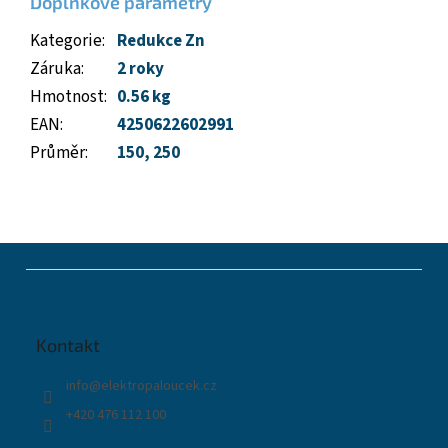
Doplňkové parametry
Kategorie
:
Redukce Zn
Záruka
:
2 roky
Hmotnost
:
0.56 kg
EAN
:
4250622602991
Průměr
:
150
,
250
Z
á
p
a
t
Kontakt
í
info
@
elektropaloucek.cz
+420 476 112 100