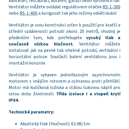
kanceláří, restaurací, kuřáren, garáží nebo výrobních hal.
Ventilátor můžete ovládat regulátorem otáček
RS-1-300
nebo
RS-1-400
a korigovat tak jeho režimy odvětrávání.
Ventilátor je svou konstrukcí určen k použití pro kratší a
střední vzdálenosti potrubí okolo 20 metrů, vhodný je
především tam, kde potřebujete
vysoký tlak a
současně nízkou hlučnost.
Ventilátor můžete
instalovat jak na pevné tak ohebné potrubí, vertikální i
horizotální poloze. Součástí balení ventilátoru jsou i
montážní konzole.
Ventilátor je vybaven jednofázovým asynchronním
motorem s vnějším rotorem a ochranou proti přehřátí.
Motor má kuličková ložiska a stálou tukovou náplň pro
celou dobu životnosti.
Třída izolace I a stupeň krytí
IPX4.
Technické parametry:
Akustický tlak (hlučnost): 62 dB/1m