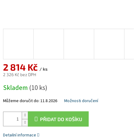
2 814 Kč
/ ks
2 326 Kč bez DPH
Měrná
Skladem
(10 ks)
cena:
Můžeme doručit do:
11.8.2026
Možnosti doručení
PŘIDAT DO KOŠÍKU
Detailní informace