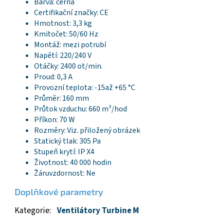
Barva: černá
Certifikační značky: CE
Hmotnost: 3,3 kg
Kmitočet: 50/60 Hz
Montáž: mezi potrubí
Napětí: 220/240 V
Otáčky: 2400 ot/min.
Proud: 0,3 A
Provozní teplota: -15až +65 °C
Průměr: 160 mm
Průtok vzduchu: 660 m³/hod
Příkon: 70 W
Rozměry: Viz. přiložený obrázek
Statický tlak: 305 Pa
Stupeň krytí: IP X4
Životnost: 40 000 hodin
Žáruvzdornost: Ne
Doplňkové parametry
Kategorie
:
Ventilátory Turbine M