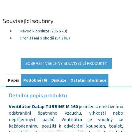
Související soubory
Návod k obsluze (786.6 kB)
Prohlášení o shodě (54.3 kB)
ZOBRAZIT VŠECHNY SOUVISEJÍCÍ PRODUKTY
Popis
Podobné (6)
Diskuze
Ostatní informace
Detailní popis produktu
Ventilátor Dalap TURBINE M 160
je určen k efektivnímu
odstranění špatného vzduchu, vlhkosti nebo
nepříjemných pachů. Ventilátor je vhodný ke
každodennímu použití k odvětrání koupelen, toalet,