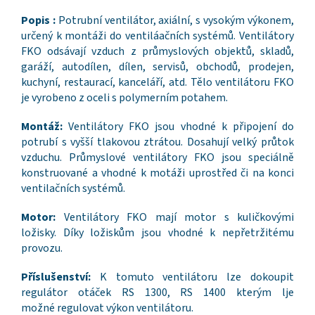
Popis :
Potrubní ventilátor, axiální, s vysokým výkonem,
určený k montáži do ventiláačních systémů. Ventilátory
FKO odsávají vzduch z průmyslových objektů, skladů,
garáží, autodílen, dílen, servisů, obchodů, prodejen,
kuchyní, restaurací, kanceláří, atd. Tělo ventilátoru FKO
je vyrobeno z oceli s polymerním potahem.
Montáž:
Ventilátory FKO jsou vhodné k připojení do
potrubí s vyšší tlakovou ztrátou. Dosahují velký průtok
vzduchu. Průmyslové ventilátory FKO jsou speciálně
konstruované a vhodné k motáži uprostřed či na konci
ventilačních systémů.
Motor:
Ventilátory FKO mají motor s kuličkovými
ložisky. Díky ložiskům jsou vhodné k nepřetržitému
provozu.
Příslušenství:
K tomuto ventilátoru lze dokoupit
regulátor otáček RS 1300, RS 1400 kterým lje
možné regulovat výkon ventilátoru.