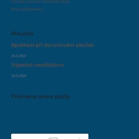
Zásady ochrany osobních údajů
Moje objednávka
Aktuality
Opatření při doručování zásilek
20.3.2020
Výpočet ventilátoru
29.5.2018
Přijímáme online platby