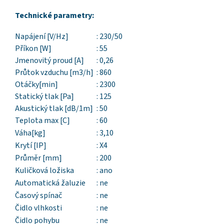
Technické parametry:
Napájení [V/Hz]
: 230/50
Příkon [W]
: 55
Jmenovitý proud [A]
: 0,26
Průtok vzduchu [m3/h]
: 860
Otáčky[min]
: 2300
Statický tlak [Pa]
: 125
Akustický tlak [dB/1m]
: 50
Teplota max [C]
: 60
Váha[kg]
: 3,10
Krytí [IP]
: X4
Průměr [mm]
: 200
Kuličková ložiska
: ano
Automatická žaluzie
: ne
Časový spínač
: ne
Čidlo vlhkosti
: ne
Čidlo pohybu
: ne