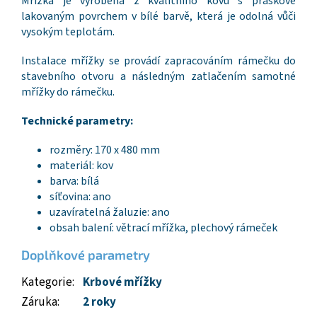
Mřížka je vyrobena z kvalitního kovu s práškově
lakovaným povrchem v bílé barvě, která je odolná vůči
vysokým teplotám.
Instalace mřížky se provádí zapracováním rámečku do
stavebního otvoru a následným zatlačením samotné
mřížky do rámečku.
Technické parametry:
rozměry: 170 x 480 mm
materiál: kov
barva: bílá
síťovina: ano
uzavíratelná žaluzie: ano
obsah balení: větrací mřížka, plechový rámeček
Doplňkové parametry
Kategorie
:
Krbové mřížky
Záruka
:
2 roky