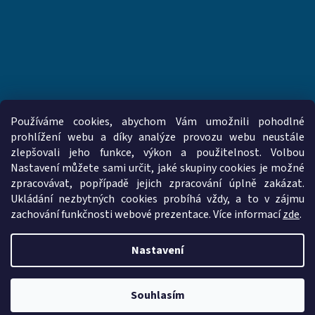
Používáme cookies, abychom Vám umožnili pohodlné
prohlížení webu a díky analýze provozu webu neustále
zlepšovali jeho funkce, výkon a použitelnost. Volbou
www.vzduchotechnika-ventilatory.cz
www.palmat.cz
Nastavení můžete sami určit, jaké skupiny cookies je možné
zpracovávat, popřípadě jejich zpracování úplně zakázat.
Ukládání nezbytných cookies probíhá vždy, a to v zájmu
zachování funkčnosti webové prezentace. Více informací
zde
.
Vytvořil Shoptet
Nastavení
Copyright 2026
vzduchotechnika-ventilatory.cz
. Všechna práva
vyhrazena.
Upravit nastavení cookies
Souhlasím