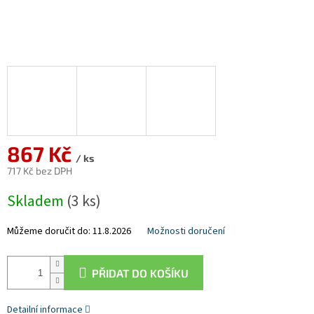
867 Kč
/ ks
717 Kč bez DPH
Měrná
Skladem
(3 ks)
cena:
Můžeme doručit do:
11.8.2026
Možnosti doručení
PŘIDAT DO KOŠÍKU
Detailní informace