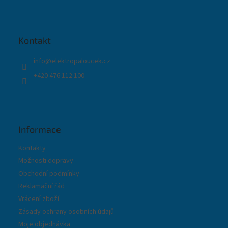
á
p
a
t
Kontakt
í
info
@
elektropaloucek.cz
+420 476 112 100
Informace
Kontakty
Možnosti dopravy
Obchodní podmínky
Reklamační řád
Vrácení zboží
Zásady ochrany osobních údajů
Moje objednávka