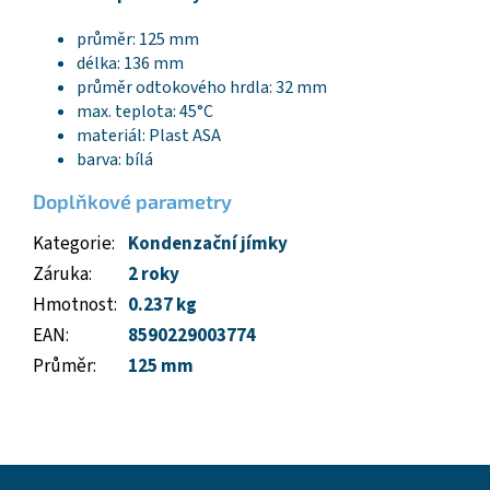
průměr: 125 mm
délka: 136 mm
průměr odtokového hrdla: 32 mm
max. teplota: 45°C
materiál: Plast ASA
barva: bílá
Doplňkové parametry
Kategorie
:
Kondenzační jímky
Záruka
:
2 roky
Hmotnost
:
0.237 kg
EAN
:
8590229003774
Průměr
:
125 mm
Z