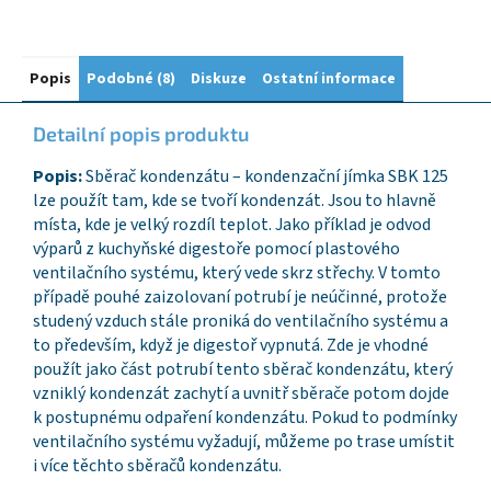
Popis
Podobné (8)
Diskuze
Ostatní informace
Detailní popis produktu
Popis:
Sběrač kondenzátu – kondenzační jímka SBK 125
lze použít tam, kde se tvoří kondenzát. Jsou to hlavně
místa, kde je velký rozdíl teplot. Jako příklad je odvod
výparů z kuchyňské digestoře pomocí plastového
ventilačního systému, který vede skrz střechy. V tomto
případě pouhé zaizolovaní potrubí je neúčinné, protože
studený vzduch stále proniká do ventilačního systému a
to především, když je digestoř vypnutá. Zde je vhodné
použít jako část potrubí tento sběrač kondenzátu, který
vzniklý kondenzát zachytí a uvnitř sběrače potom dojde
k postupnému odpaření kondenzátu. Pokud to podmínky
ventilačního systému vyžadují, můžeme po trase umístit
i více těchto sběračů kondenzátu.