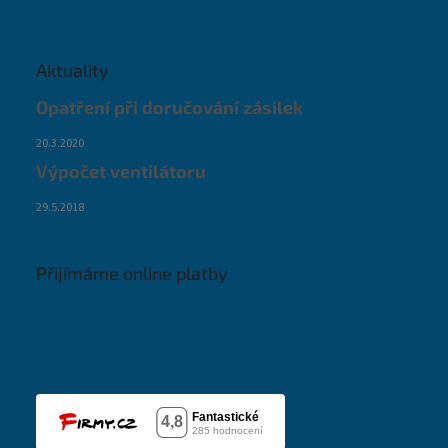
Aktuality
Opatření při doručování zásilek
20.3.2020
Výpočet ventilátoru
29.5.2018
Přijímáme online platby