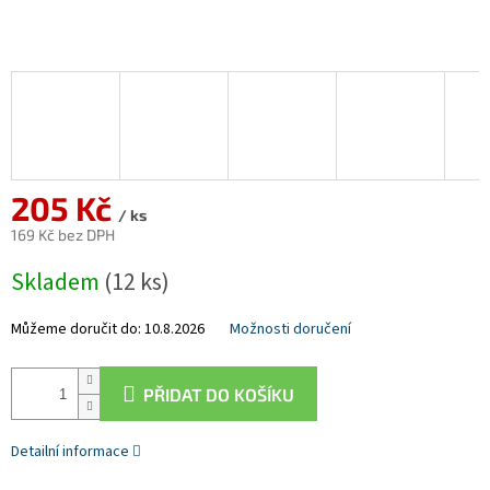
205 Kč
/ ks
169 Kč bez DPH
Měrná
Skladem
(12 ks)
cena:
Můžeme doručit do:
10.8.2026
Možnosti doručení
PŘIDAT DO KOŠÍKU
Detailní informace