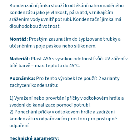
Kondenzační jímka slouží k odtékání nahromaděného
kondenzátu jako je vlhkost, pára atd, vznikajícím
srážením vody uvnitř potrubí. Kondenzační jímka má
dlouhodobou životnost.
Montáž:
Prostým zasunutím do typizované trubky a
utěsněním spoje páskou nebo silikonem.
Materiál:
Plast ASA s vysokou odolností vůči UV záření v
bílé barvě – max. teplota do 45°C.
Poznámka:
Pro tento výrobek lze použít 2 varianty
zachycení kondenzátu:
1) Vyražení nebo provrtání příčky v odtokovém hrdle a
svedení do kanalizace pomocí potrubí.
2) Ponechání příčky v odtokovém hrdle a zadržení
kondenzátu v odpařovacím prostoru pro postupné
odpaření.
Technické parametry: