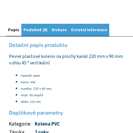
Popis
Podobné (8)
Diskuze
Ostatní informace
Detailní popis produktu
Pevné plastové koleno na plochý kanál 220 mm x 90 mm
v úhlu 45 ° vertikální
materiál: plast
barva: bílá
rozměry: 220 x 90 mm,
ohyb: 45 stupňů
délka: 110 mm
Doplňkové parametry
Kategorie
:
Kolena PVC
Záruka
:
2 roky