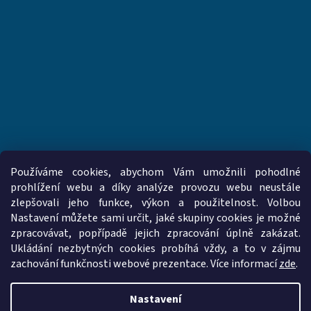
Používáme cookies, abychom Vám umožnili pohodlné
prohlížení webu a díky analýze provozu webu neustále
zlepšovali jeho funkce, výkon a použitelnost. Volbou
www.vzduchotechnika-ventilatory.cz
www.palmat.cz
Nastavení můžete sami určit, jaké skupiny cookies je možné
zpracovávat, popřípadě jejich zpracování úplně zakázat.
Ukládání nezbytných cookies probíhá vždy, a to v zájmu
zachování funkčnosti webové prezentace. Více informací
zde
.
Vytvořil Shoptet
Nastavení