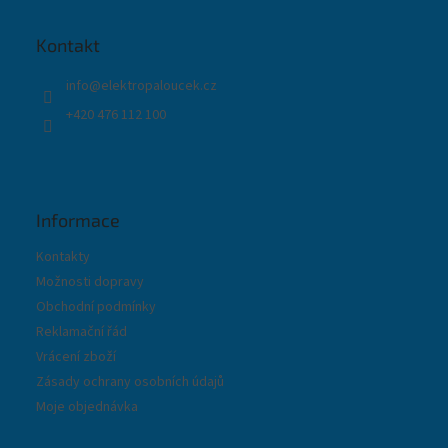
a
t
Kontakt
í
info
@
elektropaloucek.cz
+420 476 112 100
Informace
Kontakty
Možnosti dopravy
Obchodní podmínky
Reklamační řád
Vrácení zboží
Zásady ochrany osobních údajů
Moje objednávka