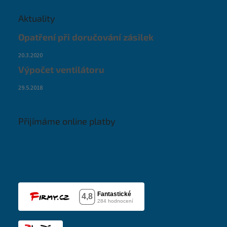
Aktuality
Opatření při doručování zásilek
20.3.2020
Výpočet ventilátoru
29.5.2018
Přijímáme online platby