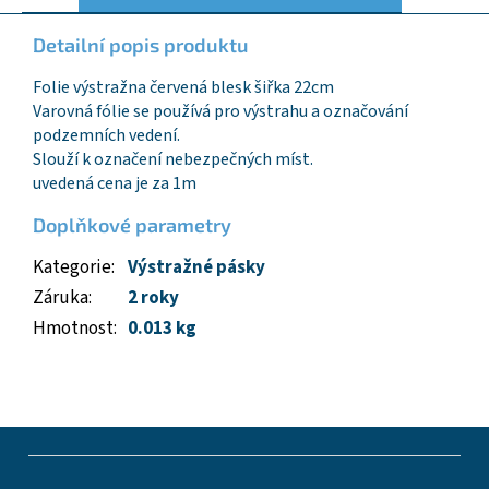
Detailní popis produktu
Folie výstražna červená blesk šiřka 22cm
Varovná fólie se používá pro výstrahu a označování
podzemních vedení.
Slouží k označení nebezpečných míst.
uvedená cena je za 1m
Doplňkové parametry
Kategorie
:
Výstražné pásky
Záruka
:
2 roky
Hmotnost
:
0.013 kg
Z
á
p