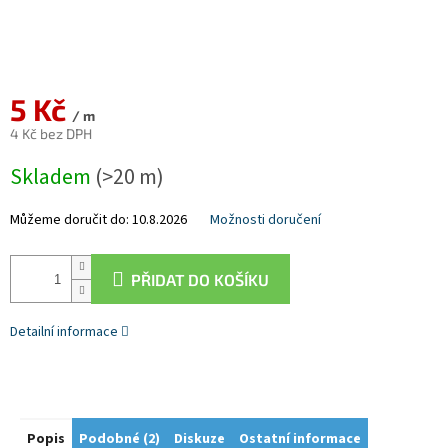
5 Kč
/ m
4 Kč bez DPH
Měrná
Skladem
(>20 m)
cena:
Můžeme doručit do:
10.8.2026
Možnosti doručení
PŘIDAT DO KOŠÍKU
Detailní informace
Popis
Podobné (2)
Diskuze
Ostatní informace