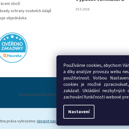
rácení zboží
29.5.2018
ásady ochrany osobních údajů
oje objednávka
Používáme cookies, abychom Vám
a díky analýze provozu webu neu
použitelnost. Volbou Nastaven
cookies je možné zpracovávat,
zakázat. Ukládání nezbytných 
www.vzduchotechnika-ventilatory.cz
www.palmat.cz
zachování funkčnosti webové pre
Nastavení
chna práva vyhrazena.
Upravit nastavení cookies