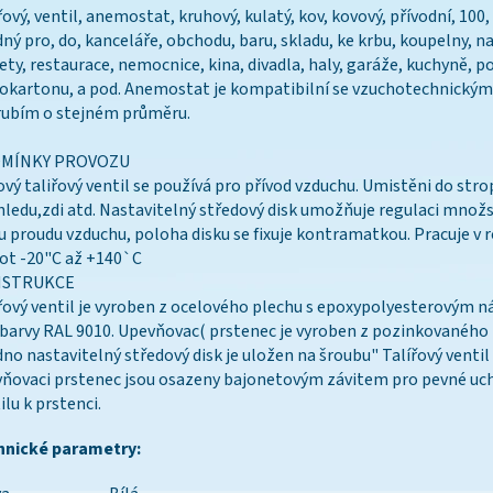
řový, ventil, anemostat, kruhový, kulatý, kov, kovový, přívodní, 100
ný pro, do, kanceláře, obchodu, baru, skladu, ke krbu, koupelny, n
ety, restaurace, nemocnice, kina, divadla, haly, garáže, kuchyně, p
okartonu, a pod. Anemostat je kompatibilní se vzuchotechnickým
rubím o stejném průměru.
MÍNKY PROVOZU
vý taliřový ventil se používá pro přívod vzduchu. Umistěni do stro
ledu,zdi atd. Nastavitelný středový disk umožňuje regulaci množs
u proudu vzduchu, poloha disku se fixuje kontramatkou. Pracuje v 
ot -20"C až +140`C
STRUKCE
řový ventil je vyroben z ocelového plechu s epoxypolyesterovým 
 barvy RAL 9010. Upevňovac( prstenec je vyroben z pozinkovaného 
no nastavitelný středový disk je uložen na šroubu" Talířový ventil
ňovaci prstenec jsou osazeny bajonetovým závitem pro pevné uc
ilu k prstenci.
hnické parametry: