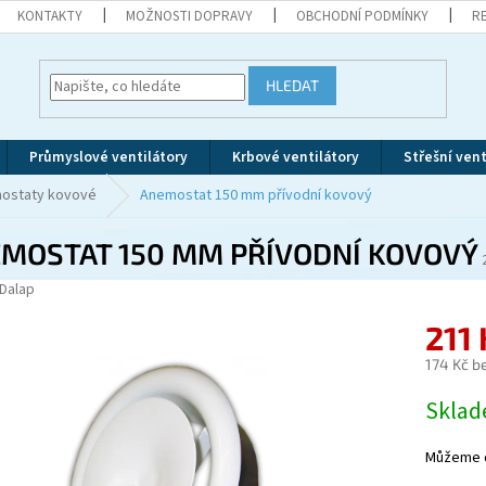
KONTAKTY
MOŽNOSTI DOPRAVY
OBCHODNÍ PODMÍNKY
R
HLEDAT
Průmyslové ventilátory
Krbové ventilátory
Střešní vent
ostaty kovové
Anemostat 150 mm přívodní kovový
MOSTAT 150 MM PŘÍVODNÍ KOVOVÝ
Dalap
211
174 Kč b
Měrná
Skla
cena:
Můžeme d