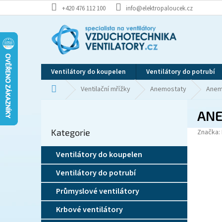
Přejít
+420 476 112 100
info@elektropaloucek.cz
na
obsah
Ventilátory do koupelen
Ventilátory do potrubí
Domů
Ventilační mřížky
Anemostaty
Anem
P
ANE
o
Přeskočit
s
Kategorie
kategorie
Značka:
t
r
Ventilátory do koupelen
a
n
Ventilátory do potrubí
n
í
Průmyslové ventilátory
p
Krbové ventilátory
a