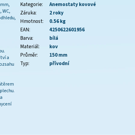
Kategorie
:
Anemostaty kovové
, mm,
a, WC,
Záruka
:
2 roky
odhledu,
Hmotnost
:
0.56 kg
EAN
:
4250622601956
Barva
:
bílá
Materiál
:
kov
pu.
Průměr
:
150 mm
tví a
Typ
:
přívodní
rozsahu
nátěrem
plechu.
 a
hycení