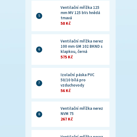
Ventilační mřížka 125
mm MV 125 bVs hnědá
tmavá
58 Kč
Ventilační mřížka nerez
100 mm GM 102 BKND s
klapkou, černá
575 Kč
Izolační páska PVC
50/10 bílá pro
vzduchovody
56 Kč
Ventilační mřížka nerez
NVM 75
267 Kč