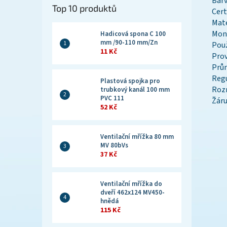
Bar
Top 10 produktů
Cert
Mate
Mon
Hadicová spona C 100
mm /90-110 mm/Zn
Použ
11 Kč
Prov
Prů
Reg
Plastová spojka pro
Roz
trubkový kanál 100 mm
PVC 111
Žár
52 Kč
Ventilační mřížka 80 mm
MV 80bVs
37 Kč
Ventilační mřížka do
dveří 462x124 MV450-
hnědá
115 Kč