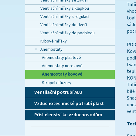
Ventilační mřížky se žaluzií
Talí
Ventilační mřížky s klapkou
vhod
Ventilační mřížky s regulací
toal
sádr
Ventilační mřížky do dveří
pot
Ventilační mřížky do podhledu
Krbové mřížky
POD
Anemostaty
Kovo
Anemostaty plastové
podh
tvar
Anemostaty nerezové
tepl
Anemostaty kovové
KON
Stropní difuzory
Talí
bilé
Ventilační potrubí ALU
Snad
Vzduchotechnické potrubí plast
upev
vent
Příslušenství ke vzduchovodům
Tec