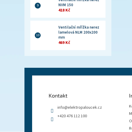
Ventilační mřížka nerez
NVM 150
418 Kč
Ventilační mřížka nerez
lamelová NLM 200x200
mm
469 Kč
Z
á
p
a
Kontakt
I
t
í
K
info
@
elektropaloucek.cz
M
+420 476 112 100
O
R