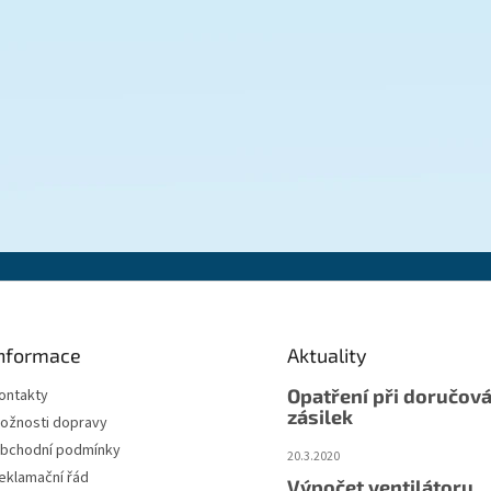
nformace
Aktuality
Opatření při doručová
ontakty
zásilek
ožnosti dopravy
bchodní podmínky
20.3.2020
eklamační řád
Výpočet ventilátoru