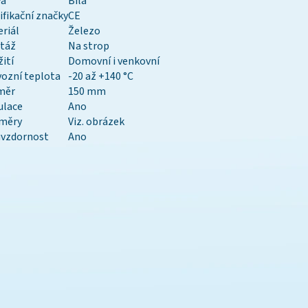
va
Bílá
ifikační značky
CE
riál
Železo
táž
Na strop
ití
Domovní i venkovní
ozní teplota
-20 až +140 °C
měr
150 mm
ulace
Ano
měry
Viz. obrázek
uvzdornost
Ano