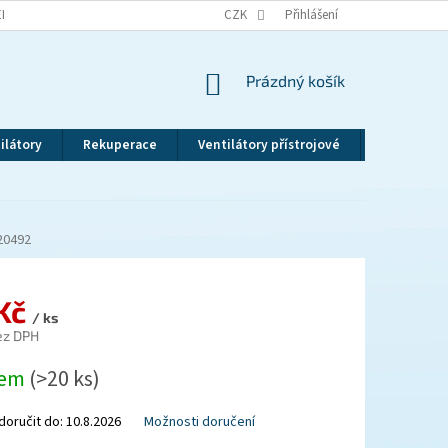
EKLAMAČNÍ ŘÁD
VRÁCENÍ ZBOŽÍ
CZK
ZÁSADY OCHRANY OSOBNÍCH ÚDAJ
Přihlášení
NÁKUPNÍ
Prázdný košík
KOŠÍK
ilátory
Rekuperace
Ventilátory přístrojové
Revizní dv
20492
 Kč
/ ks
ez DPH
dem
(>20 ks)
oručit do:
10.8.2026
Možnosti doručení