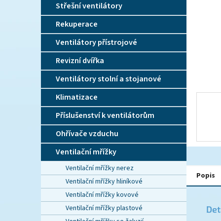
n
Střešní ventilátory
e
l
Rekuperace
Ventilátory přístrojové
Revizní dvířka
Ventilátory stolní a stojanové
Klimatizace
Příslušenství k ventilátorům
Ohřívače vzduchu
Ventilační mřížky
Ventilační mřížky nerez
Popis
Ventilační mřížky hliníkové
Ventilační mřížky kovové
Ventilační mřížky plastové
Det