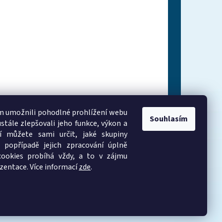
 umožnili pohodlné prohlížení webu
Souhlasím
stále zlepšovali jeho funkce, výkon a
í můžete sami určit, jaké skupiny
 popřípadě jejich zpracování úplně
cookies probíhá vždy, a to v zájmu
zentace. Více informací
zde
.
Vytvořil Shoptet