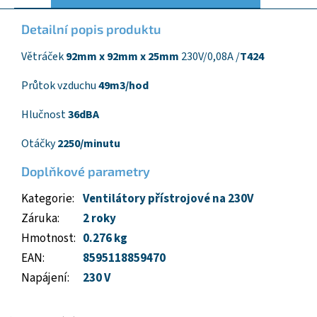
Detailní popis produktu
Větráček
92mm x 92mm x 25mm
230V/0,08A /
T424
Průtok vzduchu
49m3/hod
Hlučnost
36dBA
Otáčky
2250/minutu
Doplňkové parametry
Kategorie
:
Ventilátory přístrojové na 230V
Záruka
:
2 roky
Hmotnost
:
0.276 kg
EAN
:
8595118859470
Napájení
:
230 V