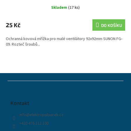
Skladem
(17 ks)
25 Kč
DO KOŠÍKU
Ochranná kovová mřížka pro malé ventilátory 92x92mm SUNON FG-
09. Rozteč šroubů...
Z
á
p
a
t
Kontakt
í
info
@
elektropaloucek.cz
+420 476 112 100