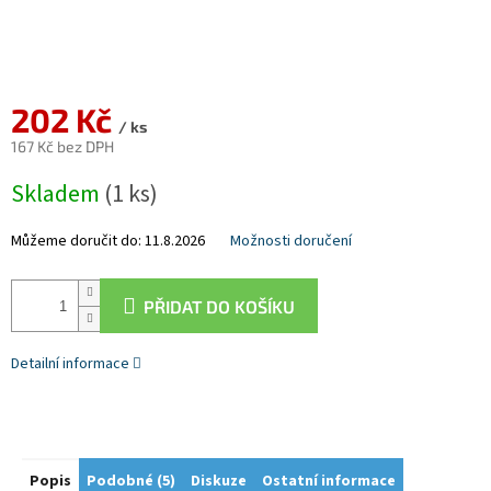
202 Kč
/ ks
167 Kč bez DPH
Měrná
Skladem
(1 ks)
cena:
Můžeme doručit do:
11.8.2026
Možnosti doručení
PŘIDAT DO KOŠÍKU
Detailní informace
Popis
Podobné (5)
Diskuze
Ostatní informace